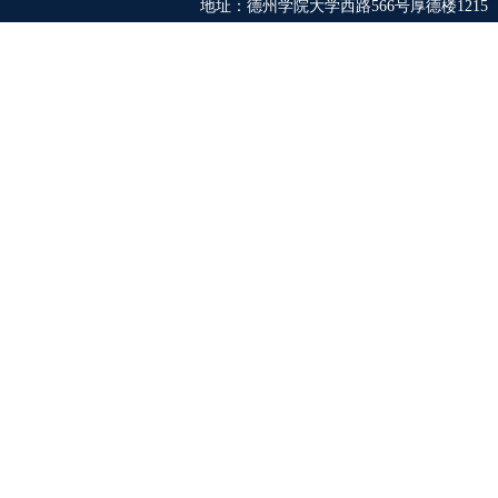
地址：德州学院大学西路566号厚德楼1215 电话：0