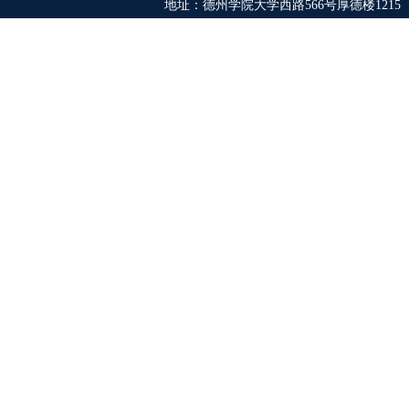
地址：德州学院大学西路566号厚德楼1215 电话：0