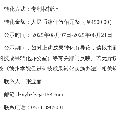
转化方式：专利权转让
转化金额：人民币
肆仟伍佰元整
（￥
4500.00）
公示时间：
202
5
年
08
月
07
日
-202
5
年
08
月
21
日
公示期间，如对上述成果转化有异议，请以书
科技成果转化办公室）等有关部门反映。若无异
按《德州学院促进科技成果转化实施办法》相关
联系人：张亚丽
邮箱
:dzxyhzfzc@163.com
联系电话：
0534-8985031